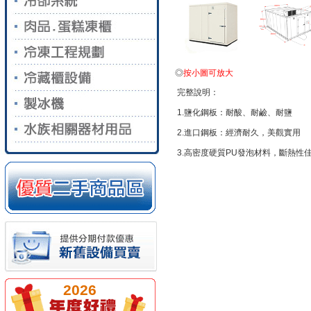
◎
按小圖可放大
完整說明：
1.鹽化鋼板：耐酸、耐鹼、耐鹽
2.進口鋼板：經濟耐久，美觀實用
3.高密度硬質PU發泡材料，斷熱性
2026