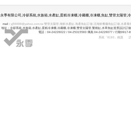
冷凍冷藏水族使用年限
永季有限公司,冷卻系統,水族箱,水產缸,蛋糕冷凍櫃,冷藏櫃,冷凍櫃,魚缸,雙管太陽管
mail：
yj56688@yahoo.com.tw 雙管太陽管,海鮮水產缸,海產魚缸訂做,活海鮮餐廳魚缸訂做
地址：冷卻系統,水族箱,水產缸,蛋糕冷凍櫃,冷藏櫃,冷凍櫃,雙管太陽管,繁殖缸,水草魚缸造景設計訂
電話：04-24226022 / 04-25315583 傳真:04-24226077 
系統「8193」維護
Betway
詠㻑冷卻有限公司｜冰箱維修｜玻璃展示冰箱｜不銹鋼冷凍冷藏冰箱｜