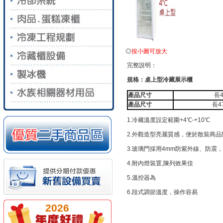
◎
按小圖可放大
完整說明：
規格：桌上型冷藏展示櫃
產品尺寸
長4
產品尺寸
長4
1.冷藏溫度設定範圍+4℃-+10℃
2.外觀造型亮麗質感，便於散裝商品
3.玻璃門採用4mm防紫外線、防震
4.附內燈裝置,陳列效果佳
5.溫控器為
6.段式調節溫度，操作容易
2026