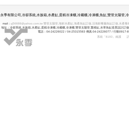
冷凍冷藏水族使用年限
永季有限公司,冷卻系統,水族箱,水產缸,蛋糕冷凍櫃,冷藏櫃,冷凍櫃,魚缸,雙管太陽管
mail：
yj56688@yahoo.com.tw 雙管太陽管,海鮮水產缸,海產魚缸訂做,活海鮮餐廳魚缸訂做
地址：冷卻系統,水族箱,水產缸,蛋糕冷凍櫃,冷藏櫃,冷凍櫃,雙管太陽管,繁殖缸,水草魚缸造景設計訂
電話：04-24226022 / 04-25315583 傳真:04-24226077 
系統「8193」維護
Betway
詠㻑冷卻有限公司｜冰箱維修｜玻璃展示冰箱｜不銹鋼冷凍冷藏冰箱｜