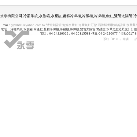
冷凍冷藏水族使用年限
永季有限公司,冷卻系統,水族箱,水產缸,蛋糕冷凍櫃,冷藏櫃,冷凍櫃,魚缸,雙管太陽管
mail：
yj56688@yahoo.com.tw 雙管太陽管,海鮮水產缸,海產魚缸訂做,活海鮮餐廳魚缸訂做
地址：冷卻系統,水族箱,水產缸,蛋糕冷凍櫃,冷藏櫃,冷凍櫃,雙管太陽管,繁殖缸,水草魚缸造景設計訂
電話：04-24226022 / 04-25315583 傳真:04-24226077 
系統「8193」維護
Betway
詠㻑冷卻有限公司｜冰箱維修｜玻璃展示冰箱｜不銹鋼冷凍冷藏