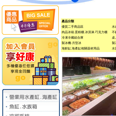
產品分類
優質二手商品區
水
肉品冰箱.蛋糕櫃.冰淇淋.巧克力櫃
不
冷凍冷藏組合庫
桌
製冰機-月型冰
製
海鮮缸.海產缸相關器材用品
水