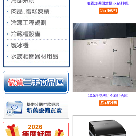
噴霧加濕開放櫃.火鍋料櫃.
13.5坪雙機組冷藏組合庫
2026