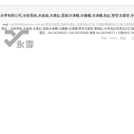
冷凍冷藏水族使用年限
永季有限公司,冷卻系統,水族箱,水產缸,蛋糕冷凍櫃,冷藏櫃,冷凍櫃,魚缸,雙管太陽管
mail：
yj56688@yahoo.com.tw 雙管太陽管,海鮮水產缸,海產魚缸訂做,活海鮮餐廳魚缸訂做
地址：冷卻系統,水族箱,水產缸,蛋糕冷凍櫃,冷藏櫃,冷凍櫃,雙管太陽管,繁殖缸,水草魚缸造景設計訂
電話：04-24226022 / 04-25315583 傳真:04-24226077 
系統「8193」維護
Betway
詠㻑冷卻有限公司｜冰箱維修｜玻璃展示冰箱｜不銹鋼冷凍冷藏冰箱｜