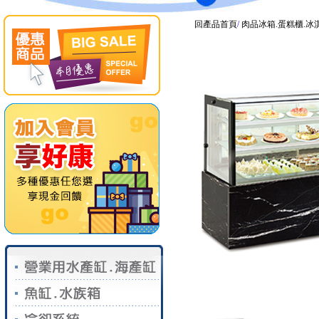
回產品首頁
/
肉品冰箱.蛋糕櫃.冰