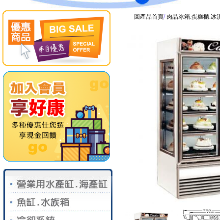
回產品首頁
/
肉品冰箱.蛋糕櫃.冰