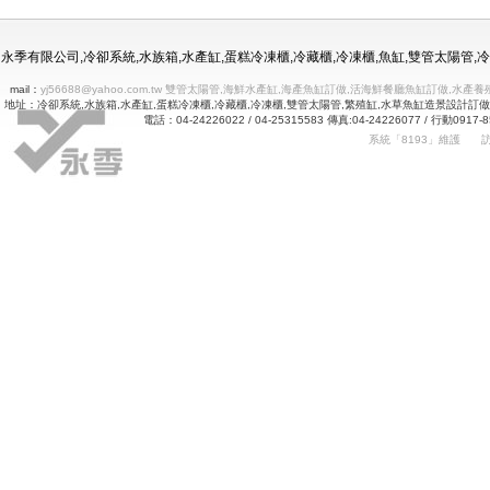
冷凍冷藏水族使用年限
永季有限公司,冷卻系統,水族箱,水產缸,蛋糕冷凍櫃,冷藏櫃,冷凍櫃,魚缸,雙管太陽管
mail：
yj56688@yahoo.com.tw 雙管太陽管,海鮮水產缸,海產魚缸訂做,活海鮮餐廳魚缸訂做
地址：冷卻系統,水族箱,水產缸,蛋糕冷凍櫃,冷藏櫃,冷凍櫃,雙管太陽管,繁殖缸,水草魚缸造景設計訂
電話：04-24226022 / 04-25315583 傳真:04-24226077 
系統「8193」維護
Betway
詠㻑冷卻有限公司｜冰箱維修｜玻璃展示冰箱｜不銹鋼冷凍冷藏冰箱｜