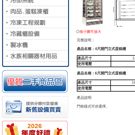
◎
按小圖可放大
完整說明：
產品名稱：4尺開門立式蛋糕櫃
產品尺寸
1
使用電壓
產品名稱：6尺開門立式蛋糕櫃
產品尺寸
1
使用電壓
產品說明:
門框樣式可供選擇。
2026