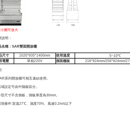
按小圖可放大
整說明：
品名稱：SAR雙面開放櫃
品尺寸
1020*935*1400mm
使用溫度
5~10℃
用電壓
單相220V
側面棚板
216*924mm/256*924mm/2
:
:SAR系列開放櫃可相互連結使用。
:溫域設定可由中隔板區分。
:外型尺寸不含側板，側板厚度為30mm。
環境條件:室溫27℃、濕度70%、風速0.2m/s以下