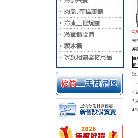
◎
完
產
產
使
說明
1
2
3
4:
2026