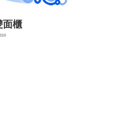
雙面櫃
010