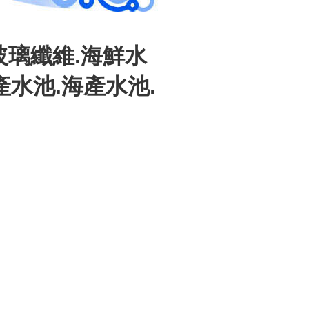
.玻璃纖維.海鮮水
產水池.海產水池.