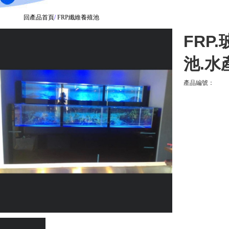
回產品首頁
/
FRP纖維養殖池
FRP
池.水
產品編號：