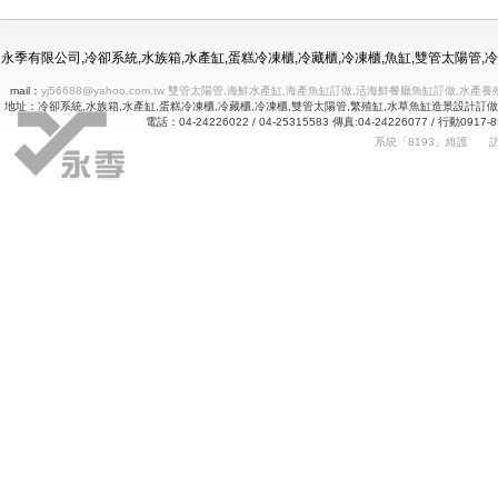
冷凍冷藏水族使用年限
永季有限公司,冷卻系統,水族箱,水產缸,蛋糕冷凍櫃,冷藏櫃,冷凍櫃,魚缸,雙管太陽管
mail：
yj56688@yahoo.com.tw 雙管太陽管,海鮮水產缸,海產魚缸訂做,活海鮮餐廳魚缸訂做
地址：冷卻系統,水族箱,水產缸,蛋糕冷凍櫃,冷藏櫃,冷凍櫃,雙管太陽管,繁殖缸,水草魚缸造景設計訂
電話：04-24226022 / 04-25315583 傳真:04-24226077 
系統「8193」維護
Betway
詠㻑冷卻有限公司｜冰箱維修｜玻璃展示冰箱｜不銹鋼冷凍冷藏冰箱｜