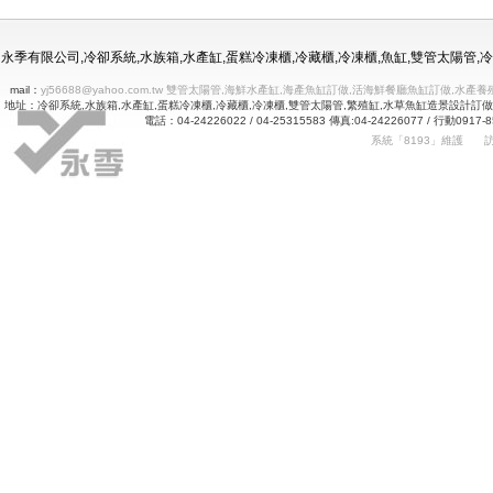
冷凍冷藏水族使用年限
永季有限公司,冷卻系統,水族箱,水產缸,蛋糕冷凍櫃,冷藏櫃,冷凍櫃,魚缸,雙管太陽管
mail：
yj56688@yahoo.com.tw 雙管太陽管,海鮮水產缸,海產魚缸訂做,活海鮮餐廳魚缸訂做
地址：冷卻系統,水族箱,水產缸,蛋糕冷凍櫃,冷藏櫃,冷凍櫃,雙管太陽管,繁殖缸,水草魚缸造景設計訂
電話：04-24226022 / 04-25315583 傳真:04-24226077 
系統「8193」維護
Betway
詠㻑冷卻有限公司｜冰箱維修｜玻璃展示冰箱｜不銹鋼冷凍冷藏冰箱｜