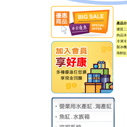
產品
優質二
肉品冰
冷凍冷
製冰機
海鮮缸