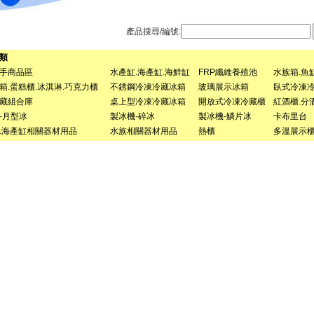
產品搜尋/編號:
分類
手商品區
水產缸.海產缸.海鮮缸
FRP纖維養殖池
水族箱.魚缸
箱.蛋糕櫃.冰淇淋.巧克力櫃
不銹鋼冷凍冷藏冰箱
玻璃展示冰箱
臥式冷凍
藏組合庫
桌上型冷凍冷藏冰箱
開放式冷凍冷藏櫃
紅酒櫃.分
-月型冰
製冰機-碎冰
製冰機-鱗片冰
卡布里台
.海產缸相關器材用品
水族相關器材用品
熱櫃
多溫展示