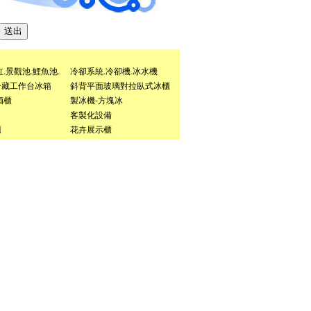
.景觀池.鯉魚池.
冷卻系統.冷卻機.冰水機
冷藏工作台冰箱
斜背平面玻璃對拉臥式冰櫃
酒櫃
製冰機-方塊冰
客製化設備
櫃
花卉展示櫃