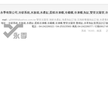
冷凍冷藏水族使用年限
永季有限公司,冷卻系統,水族箱,水產缸,蛋糕冷凍櫃,冷藏櫃,冷凍櫃,魚缸,雙管太陽管
mail：
yj56688@yahoo.com.tw 雙管太陽管,海鮮水產缸,海產魚缸訂做,活海鮮餐廳魚缸訂做
地址：冷卻系統,水族箱,水產缸,蛋糕冷凍櫃,冷藏櫃,冷凍櫃,雙管太陽管,繁殖缸,水草魚缸造景設計訂
電話：04-24226022 / 04-25315583 傳真:04-24226077 
系統「8193」維護
Betway
詠㻑冷卻有限公司｜冰箱維修｜玻璃展示冰箱｜不銹鋼冷凍冷藏