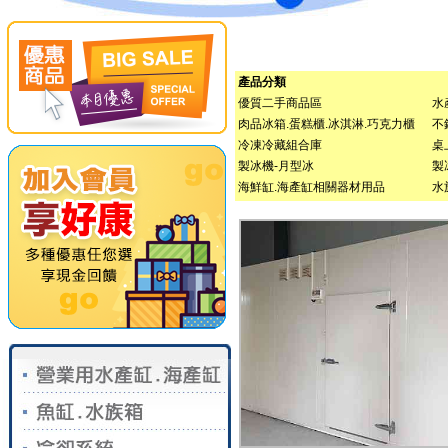
產品分類
優質二手商品區
水
肉品冰箱.蛋糕櫃.冰淇淋.巧克力櫃
不
冷凍冷藏組合庫
桌
製冰機-月型冰
製
海鮮缸.海產缸相關器材用品
水