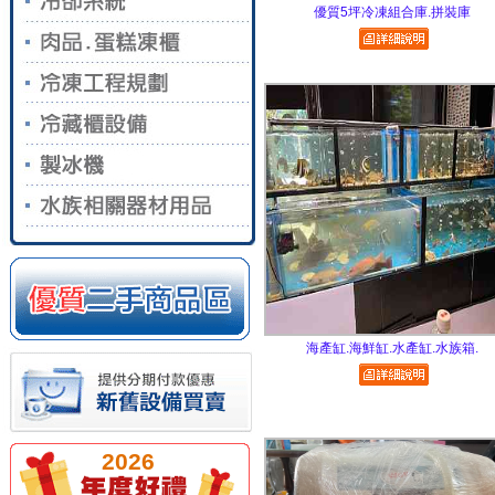
優質5坪冷凍組合庫.拼裝庫
海產缸.海鮮缸.水產缸.水族箱.
2026