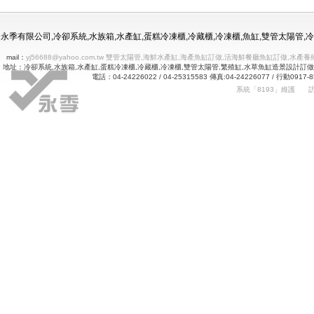
冷凍冷藏水族使用年限
永季有限公司,冷卻系統,水族箱,水產缸,蛋糕冷凍櫃,冷藏櫃,冷凍櫃,魚缸,雙管太陽管
mail：
yj56688@yahoo.com.tw 雙管太陽管,海鮮水產缸,海產魚缸訂做,活海鮮餐廳魚缸訂做
地址：冷卻系統,水族箱,水產缸,蛋糕冷凍櫃,冷藏櫃,冷凍櫃,雙管太陽管,繁殖缸,水草魚缸造景設計訂
電話：04-24226022 / 04-25315583 傳真:04-24226077 
系統「8193」維護
Betway
詠㻑冷卻有限公司｜冰箱維修｜玻璃展示冰箱｜不銹鋼冷凍冷藏