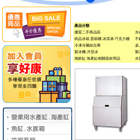
產品分類
優質二手商品區
水
肉品冰箱.蛋糕櫃.冰淇淋.巧克力櫃
不
冷凍冷藏組合庫
桌
製冰機-月型冰
製
海鮮缸.海產缸相關器材用品
水