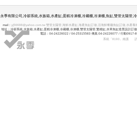
冷凍冷藏水族使用年限
永季有限公司,冷卻系統,水族箱,水產缸,蛋糕冷凍櫃,冷藏櫃,冷凍櫃,魚缸,雙管太陽管
mail：
yj56688@yahoo.com.tw 雙管太陽管,海鮮水產缸,海產魚缸訂做,活海鮮餐廳魚缸訂做
地址：冷卻系統,水族箱,水產缸,蛋糕冷凍櫃,冷藏櫃,冷凍櫃,雙管太陽管,繁殖缸,水草魚缸造景設計訂
電話：04-24226022 / 04-25315583 傳真:04-24226077 
系統「8193」維護
Betway
詠㻑冷卻有限公司｜冰箱維修｜玻璃展示冰箱｜不銹鋼冷凍冷藏