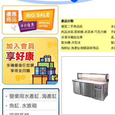
產品分類
優質二手商品區
水
肉品冰箱.蛋糕櫃.冰淇淋.巧克力櫃
不
冷凍冷藏組合庫
桌
製冰機-月型冰
製
海鮮缸.海產缸相關器材用品
水