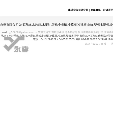
冷凍冷藏水族使用年限
詠㻑冷卻有限公司｜冰箱維修｜玻璃展
永季有限公司,冷卻系統,水族箱,水產缸,蛋糕冷凍櫃,冷藏櫃,冷凍櫃,魚缸,雙管太陽管
mail：
yj56688@yahoo.com.tw 雙管太陽管,海鮮水產缸,海產魚缸訂做,活海鮮餐廳魚缸訂做
地址：冷卻系統,水族箱,水產缸,蛋糕冷凍櫃,冷藏櫃,冷凍櫃,雙管太陽管,繁殖缸,水草魚缸造景設計訂
電話：04-24226022 / 04-25315583 傳真:04-24226077 
系統「8193」維護
Betway
詠㻑冷卻有限公司｜冰箱維修｜玻璃展示冰箱｜不銹鋼冷凍冷藏