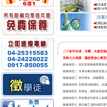
製冷溫度
魚類.水
定期記錄
檢查配置
二十多年冷凍、冷藏、水族安裝
安裝七大保證 讓您更放心將安
維修保證一. 忠於安裝維修專業使
維修保證二. 冷凍冷藏水族的安
維修保證三 .零件齊全，經驗豐富
維修保證四. 安裝後功能測試，水
維修保證五. 安裝前，絕對依安裝
維修保證六. 所有產品均有非人為
維修保證七. 責任施工,契約保證,