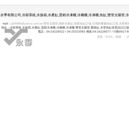
冷凍冷藏水族使用年限
永季有限公司,冷卻系統,水族箱,水產缸,蛋糕冷凍櫃,冷藏櫃,冷凍櫃,魚缸,雙管太陽管
mail：
yj56688@yahoo.com.tw 雙管太陽管,海鮮水產缸,海產魚缸訂做,活海鮮餐廳魚缸訂做
地址：冷卻系統,水族箱,水產缸,蛋糕冷凍櫃,冷藏櫃,冷凍櫃,雙管太陽管,繁殖缸,水草魚缸造景設計訂
電話：04-24226022 / 04-25315583 傳真:04-24226077 
系統「8193」維護
Betway
詠㻑冷卻有限公司｜冰箱維修｜玻璃展示冰箱｜不銹鋼冷凍冷藏冰箱｜