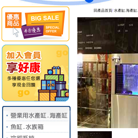
回產品首頁
/
水產缸.海產缸