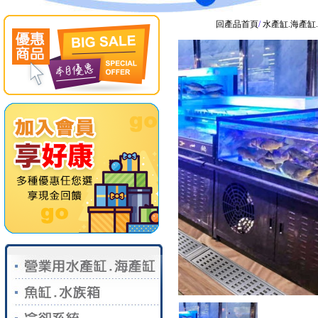
回產品首頁
/
水產缸.海產缸