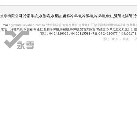
冷凍冷藏水族使用年限
永季有限公司,冷卻系統,水族箱,水產缸,蛋糕冷凍櫃,冷藏櫃,冷凍櫃,魚缸,雙管太陽管
mail：
yj56688@yahoo.com.tw 雙管太陽管,海鮮水產缸,海產魚缸訂做,活海鮮餐廳魚缸訂做
地址：冷卻系統,水族箱,水產缸,蛋糕冷凍櫃,冷藏櫃,冷凍櫃,雙管太陽管,繁殖缸,水草魚缸造景設計訂
電話：04-24226022 / 04-25315583 傳真:04-24226077 
系統「8193」維護
Betway
詠㻑冷卻有限公司｜冰箱維修｜玻璃展示冰箱｜不銹鋼冷凍冷藏冰箱｜