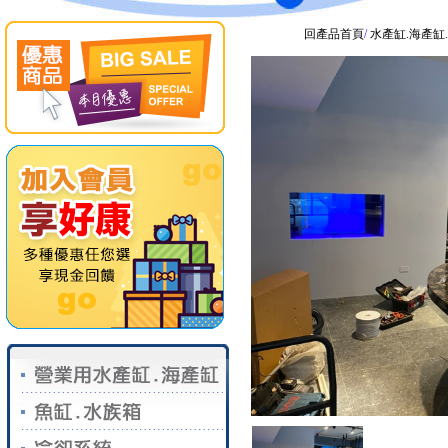
回產品首頁
/
水產缸.海產缸