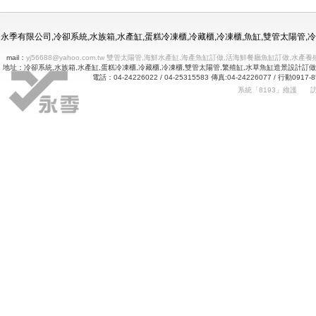
冷凍冷藏水族使用年限
永季有限公司,冷卻系統,水族箱,水產缸,蛋糕冷凍櫃,冷藏櫃,冷凍櫃,魚缸,雙管太陽管
mail：
yj56688@yahoo.com.tw 雙管太陽管,海鮮水產缸,海產魚缸訂做,活海鮮餐廳魚缸訂做
地址：冷卻系統,水族箱,水產缸,蛋糕冷凍櫃,冷藏櫃,冷凍櫃,雙管太陽管,繁殖缸,水草魚缸造景設計訂
電話：04-24226022 / 04-25315583 傳真:04-24226077 
系統「8193」維護
Betway
詠㻑冷卻有限公司｜冰箱維修｜玻璃展示冰箱｜不銹鋼冷凍冷藏冰箱｜