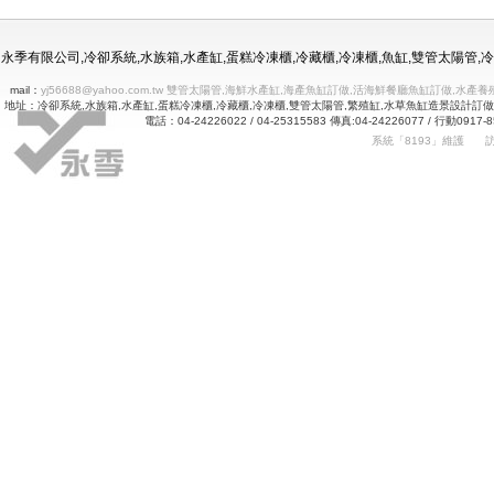
冷凍冷藏水族使用年限
永季有限公司,冷卻系統,水族箱,水產缸,蛋糕冷凍櫃,冷藏櫃,冷凍櫃,魚缸,雙管太陽管
mail：
yj56688@yahoo.com.tw 雙管太陽管,海鮮水產缸,海產魚缸訂做,活海鮮餐廳魚缸訂做
地址：冷卻系統,水族箱,水產缸,蛋糕冷凍櫃,冷藏櫃,冷凍櫃,雙管太陽管,繁殖缸,水草魚缸造景設計訂
電話：04-24226022 / 04-25315583 傳真:04-24226077 
系統「8193」維護
Betway
詠㻑冷卻有限公司｜冰箱維修｜玻璃展示冰箱｜不銹鋼冷凍冷藏冰箱｜