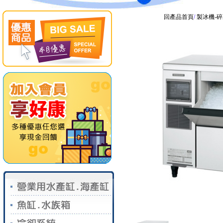
回產品首頁
/
製冰機-