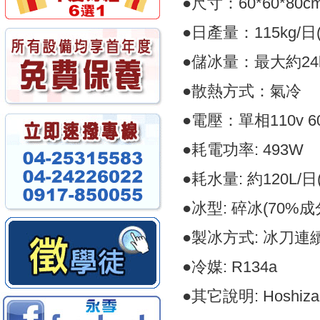
●尺寸：60*60*80c
●日產量：115kg/日
●儲冰量：最大約24
●散熱方式：氣冷
●電壓：單相110v 60H
●耗電功率: 493W
●耗水量: 約120L/
●冰型: 碎冰(70%
●製冰方式: 冰刀連
●冷媒: R134a
●其它說明: Hoshi