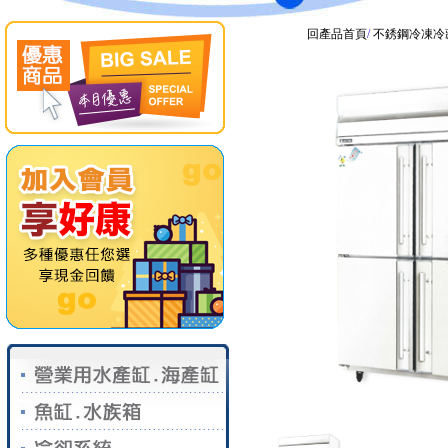
回產品首頁
/
不銹鋼冷凍冷