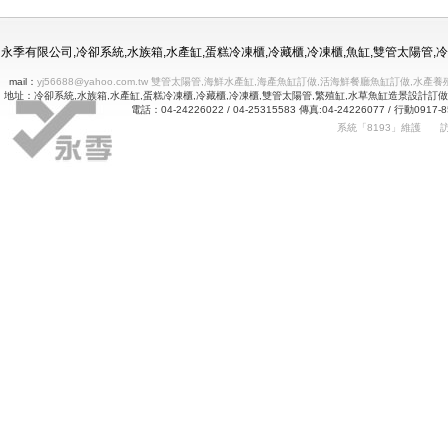
冷凍冷藏水族使用年限
永季有限公司,冷卻系統,水族箱,水產缸,蛋糕冷凍櫃,冷藏櫃,冷凍櫃,魚缸,雙管太陽管
mail：
yj56688@yahoo.com.tw 雙管太陽管,海鮮水產缸,海產魚缸訂做,活海鮮餐廳魚缸訂做
地址：冷卻系統,水族箱,水產缸,蛋糕冷凍櫃,冷藏櫃,冷凍櫃,雙管太陽管,繁殖缸,水草魚缸造景設計訂
電話：04-24226022 / 04-25315583 傳真:04-24226077 
系統「8193」維護
Betway
詠㻑冷卻有限公司｜冰箱維修｜玻璃展示冰箱｜不銹鋼冷凍冷藏冰箱｜