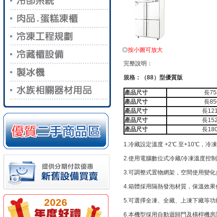
◎
按小圖可放大
完整說明：
規格：（88）型優質版
產品尺寸
長75
產品尺寸
長85
產品尺寸
長12
產品尺寸
長15
產品尺寸
長18
1.冷藏設定溫度 +2℃ 至+10℃，冷
2.使用電腦數位式冷藏/冷凍溫度控
3.可調整式置物網架，空間使用變化
4.箱體採用隔熱發泡材質，保溫效果
2026
5.可選擇全凍、全藏、上凍下藏等功
6.本機型採用自動迴歸門及橫桿機