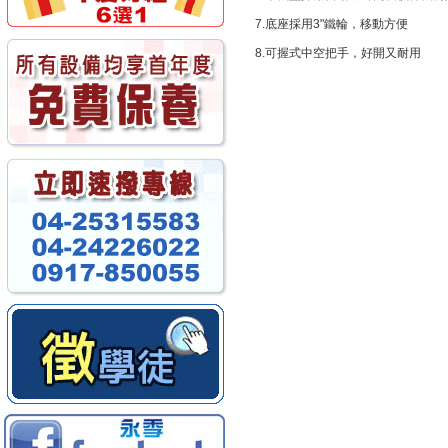
7.底座採用3"鐵輪，移動方便
8.可握式中空把手，好開又耐用