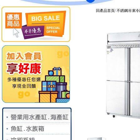
回產品首頁
/
不銹鋼冷凍冷