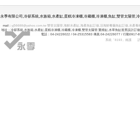
冷凍冷藏水族使用年限
永季有限公司,冷卻系統,水族箱,水產缸,蛋糕冷凍櫃,冷藏櫃,冷凍櫃,魚缸,雙管太陽管
mail：
yj56688@yahoo.com.tw 雙管太陽管,海鮮水產缸,海產魚缸訂做,活海鮮餐廳魚缸訂做
地址：冷卻系統,水族箱,水產缸,蛋糕冷凍櫃,冷藏櫃,冷凍櫃,雙管太陽管,繁殖缸,水草魚缸造景設計訂
電話：04-24226022 / 04-25315583 傳真:04-24226077 
系統「8193」維護
Betway
詠㻑冷卻有限公司｜冰箱維修｜玻璃展示冰箱｜不銹鋼冷凍冷藏冰箱｜