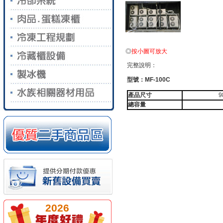
◎
按小圖可放大
完整說明：
型號：MF-100C
產品尺寸
9
總容量
2026