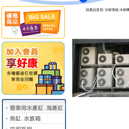
回產品首頁
/
冷卻系統.冷卻機