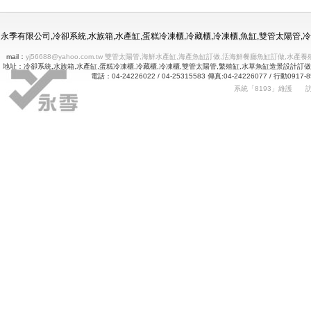
冷凍冷藏水族使用年限
永季有限公司,冷卻系統,水族箱,水產缸,蛋糕冷凍櫃,冷藏櫃,冷凍櫃,魚缸,雙管太陽管
mail：
yj56688@yahoo.com.tw 雙管太陽管,海鮮水產缸,海產魚缸訂做,活海鮮餐廳魚缸訂做
地址：冷卻系統,水族箱,水產缸,蛋糕冷凍櫃,冷藏櫃,冷凍櫃,雙管太陽管,繁殖缸,水草魚缸造景設計訂
電話：04-24226022 / 04-25315583 傳真:04-24226077 
系統「8193」維護
Betway
詠㻑冷卻有限公司｜冰箱維修｜玻璃展示冰箱｜不銹鋼冷凍冷藏冰箱｜