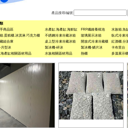
產品搜尋/編號:
分類
手商品區
水產缸.海產缸.海鮮缸
FRP纖維養殖池
水族箱.魚缸
箱.蛋糕櫃.冰淇淋.巧克力櫃
不銹鋼冷凍冷藏冰箱
玻璃展示冰箱
臥式冷凍
藏組合庫
桌上型冷凍冷藏冰箱
開放式冷凍冷藏櫃
紅酒櫃.分
-月型冰
製冰機-碎冰
製冰機-鱗片冰
卡布里台
.海產缸相關器材用品
水族相關器材用品
熱櫃
多溫展示